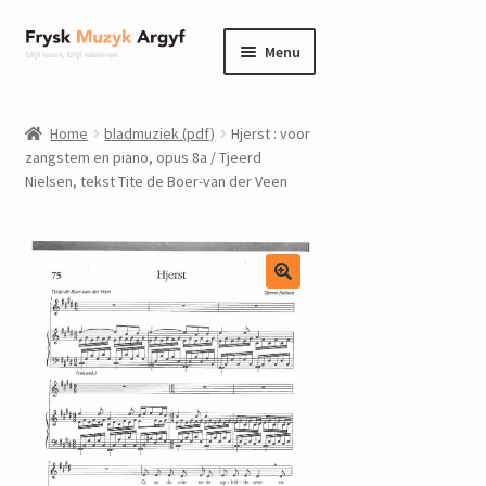
Ga
Ga
Menu
door
naar
naar
de
home
navigatie
inhoud
Home
bladmuziek (pdf)
Hjerst : voor
Submenu
zangstem en piano, opus 8a / Tjeerd
informatie
Nielsen, tekst Tite de Boer-van der Veen
uitvouwen
Submenu
winkel
uitvouwen
Componisten
nieuws
events
contact