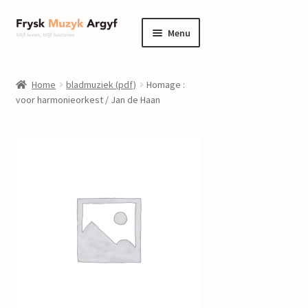
Ga
Ga
Menu
door
naar
naar
de
home
navigatie
inhoud
Home
bladmuziek (pdf)
Homage :
Submenu
voor harmonieorkest / Jan de Haan
informatie
uitvouwen
Submenu
winkel
uitvouwen
Componisten
nieuws
events
contact