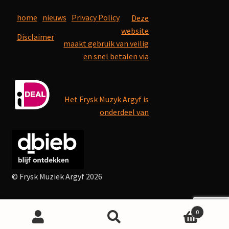
home
nieuws
Privacy Policy
Deze
website
Disclaimer
maakt gebruik van veilig
en snel betalen via
Het Frysk Muzyk Argyf is
onderdeel van
© Frysk Muziek Argyf 2026
0
Search
Search