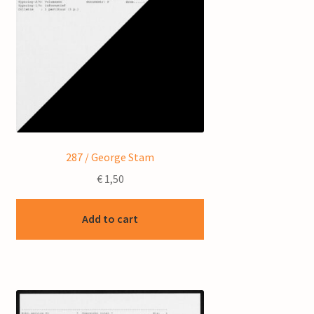
287 / George Stam
€
1,50
Add to cart