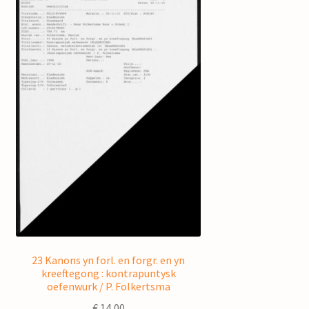
23 Kanons yn forl. en forgr. en yn
kreeftegong : kontrapuntysk
oefenwurk / P. Folkertsma
€
14,00