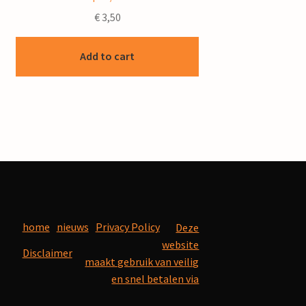
€
3,50
Add to cart
home
nieuws
Privacy Policy
Deze
website
Disclaimer
maakt gebruik van veilig
en snel betalen via