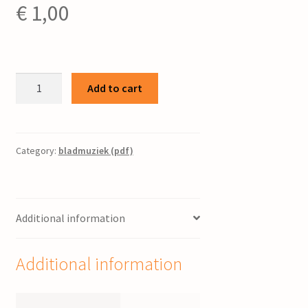
€
1,00
Iissankje
Add to cart
/
P.
Folkertsma
;
Category:
bladmuziek (pdf)
tekst
B.
Veenstra
Additional information
quantity
Additional information