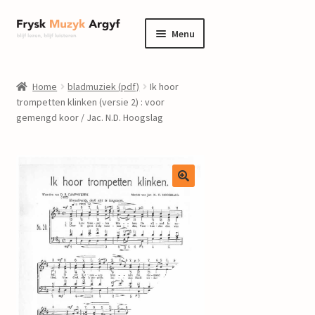
Ga
Ga
Menu
door
naar
naar
de
home
navigatie
inhoud
Home
bladmuziek (pdf)
Ik hoor
Submenu
trompetten klinken (versie 2) : voor
informatie
gemengd koor / Jac. N.D. Hoogslag
uitvouwen
Submenu
winkel
uitvouwen
Componisten
nieuws
events
contact