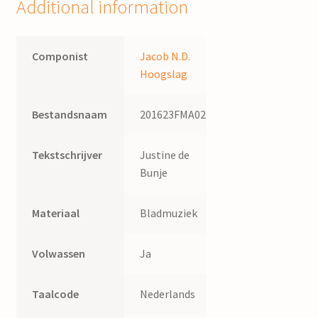
Additional information
Jac.
N.D.
Hoogslag
Componist
Jacob N.D.
quantity
Hoogslag
Bestandsnaam
201623FMA027
Tekstschrijver
Justine de
Bunje
Materiaal
Bladmuziek
Volwassen
Ja
Taalcode
Nederlands