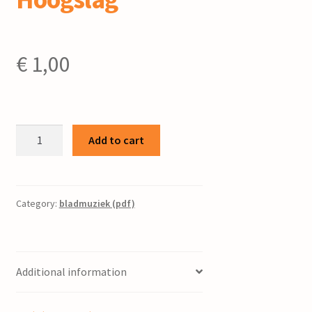
€
1,00
Ik
Add to cart
hoor
trompetten
klinken
(versie
Category:
bladmuziek (pdf)
2)
:
voor
Additional information
gemengd
koor
/