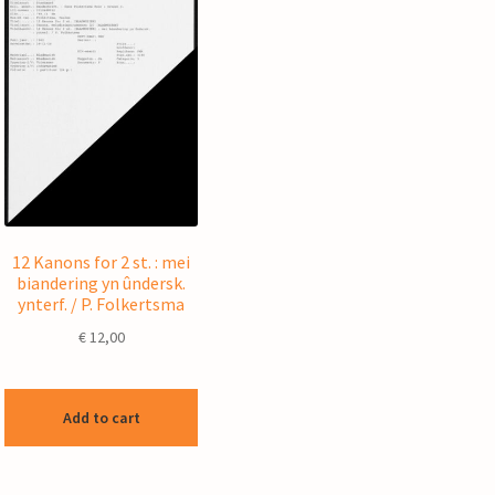
12 Kanons for 2 st. : mei
biandering yn ûndersk.
ynterf. / P. Folkertsma
€
12,00
Add to cart