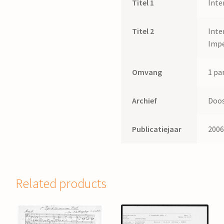
Titel 1
Int
Titel 2
Inte
Imp
Omvang
1 par
Archief
Doos
Publicatiejaar
200
Related products