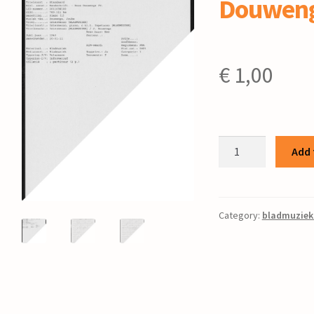
Douwen
€
1,00
Intermezzo
Add 
/
J.
Douwenga
quantity
Category:
bladmuziek