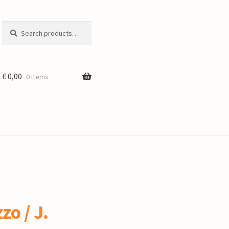
Search
Search
for:
€
0,00
0 items
zo / J.