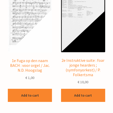
2e Instruktive suite : foar
1e Fuga op den naam
jonge hearders ;
BACH : voor orgel / Jac.
(symfonyorkest) / P.
N.D. Hoogslag
Folkertsma
€
1,00
€
10,00
Add to cart
Add to cart