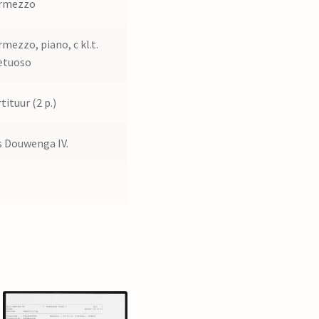
ermezzo
rmezzo, piano, c kl.t.
etuoso
tituur (2 p.)
 Douwenga IV.
6