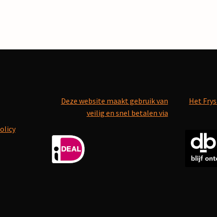
Deze website maakt gebruik van
Het Frys
veilig en snel betalen via
olicy