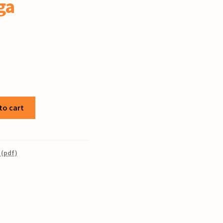
ga
to cart
 (pdf)