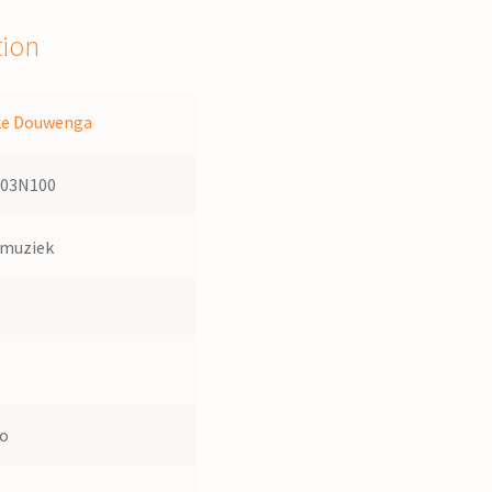
tion
ke Douwenga
103N100
dmuziek
1
no