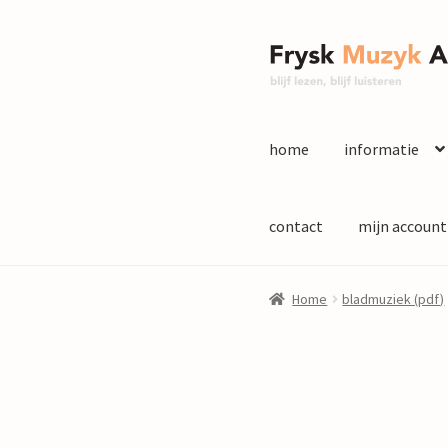
Ga
Ga
door
naar
naar
de
navigatie
inhoud
home
informatie
contact
mijn account
Home
bladmuziek (pdf)