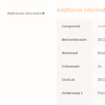
Additional informa
Additional information
Componist
Jou
Bestandsnaam
201
Materiaal
Bla
Volwassen
Ja
Statcat
282
Onderwerp 1
Pia