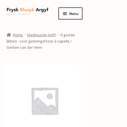
Ga
Ga
Menu
door
naar
naar
de
home
navigatie
inhoud
Home
bladmuziek (pdf)
It goede
Submenu
libben : voor gemengd koor à capella /
informatie
Gerben van der Veen
uitvouwen
Submenu
winkel
uitvouwen
Componisten
nieuws
events
contact