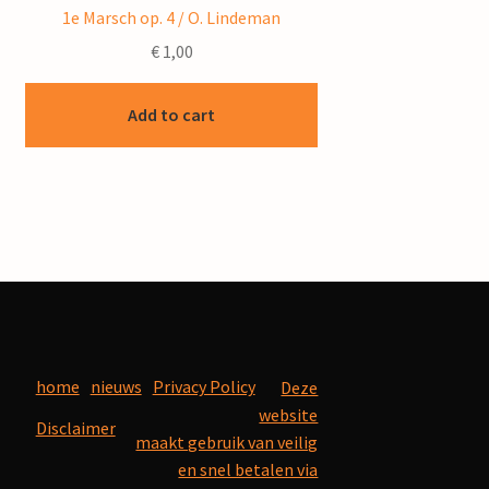
1e Marsch op. 4 / O. Lindeman
€
1,00
Add to cart
home
nieuws
Privacy Policy
Deze
website
Disclaimer
maakt gebruik van veilig
en snel betalen via