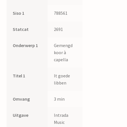
Siso 1
788561
Statcat
2691
Onderwerp 1
Gemengd
koor à
capella
Titel 1
It goede
libben
Omvang
3 min
Uitgave
Intrada
Music