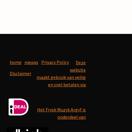
home
nieuws
Privacy Policy
Deze
website
Disclaimer
maakt gebruik van veilig
en snel betalen via
Het Frysk Muzyk Argyf is
onderdeel van