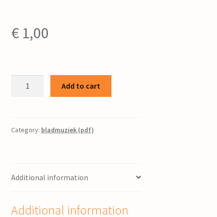
€
1,00
It
Add to cart
Snitser
Klokkespil
:
voor
Category:
bladmuziek (pdf)
carillon
/
Jac.
Additional information
N.D.
Hoogslag
quantity
Additional information