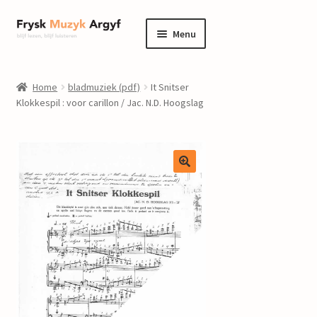
Ga
Ga
Menu
door
naar
naar
de
home
navigatie
inhoud
Home
bladmuziek (pdf)
It Snitser
Submenu
Klokkespil : voor carillon / Jac. N.D. Hoogslag
informatie
uitvouwen
Submenu
winkel
uitvouwen
Componisten
nieuws
events
contact