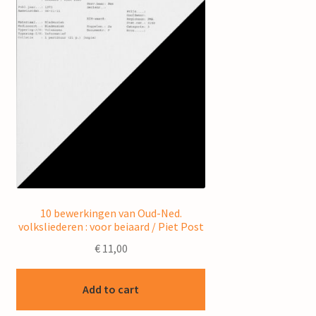
10 bewerkingen van Oud-Ned.
volksliederen : voor beiaard / Piet Post
€
11,00
Add to cart