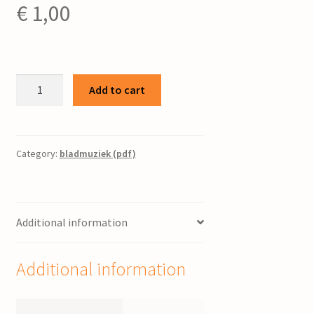
€
1,00
Jezus
Add to cart
Rêdder,
jow
my
stjûr
Category:
bladmuziek (pdf)
/
Piet
Post
Additional information
quantity
Additional information