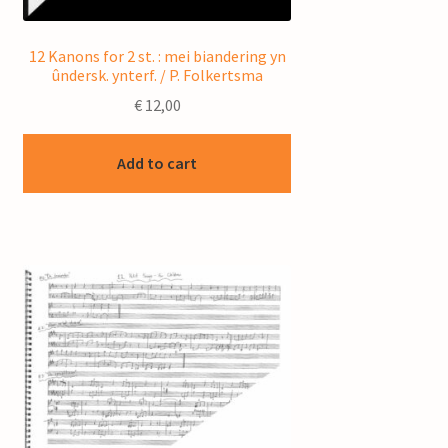
12 Kanons for 2 st. : mei biandering yn
ûndersk. ynterf. / P. Folkertsma
€
12,00
Add to cart