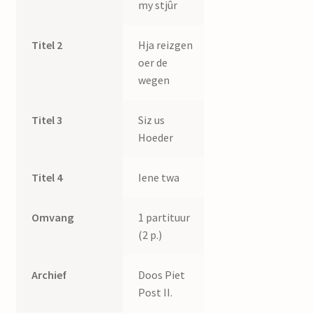
my stjûr
Titel 2
Hja reizgen
oer de
wegen
Titel 3
Siz us
Hoeder
Titel 4
Iene twa
Omvang
1 partituur
(2 p.)
Archief
Doos Piet
Post II.