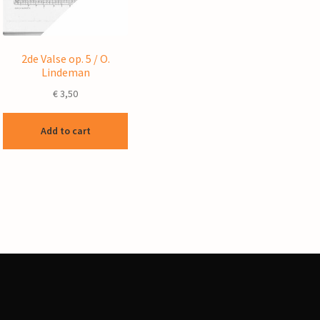
2de Valse op. 5 / O.
Lindeman
€
3,50
Add to cart