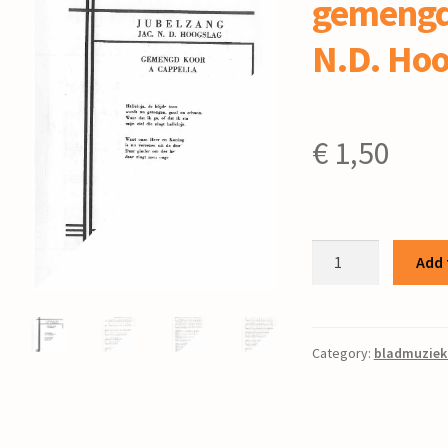
gemengd 
N.D. Hoo
€
1,50
Jubelzang
Add 
:
voor
gemengd
koor
Category:
bladmuziek
/
Jac.
N.D.