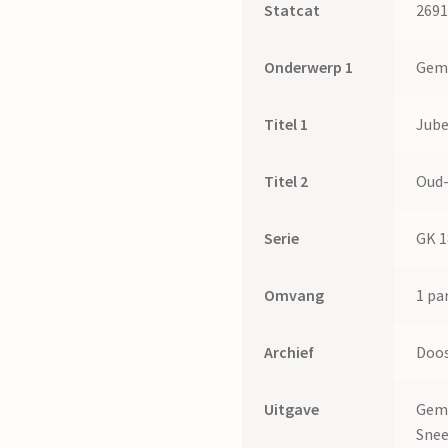
Statcat
269
Onderwerp 1
Gem
Titel 1
Jub
Titel 2
Oud-
Serie
GK 1
Omvang
1 par
Archief
Doos
Uitgave
Geme
Sne