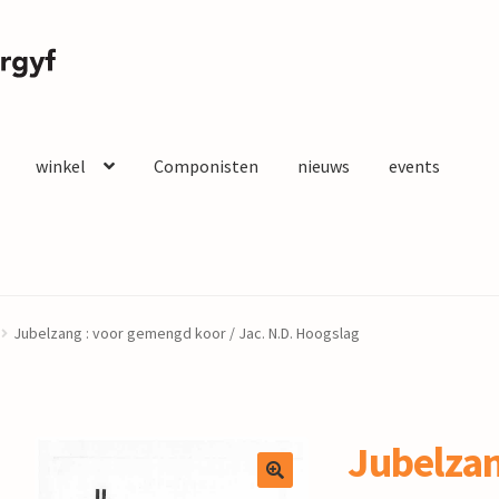
winkel
Componisten
nieuws
events
Jubelzang : voor gemengd koor / Jac. N.D. Hoogslag
Jubelzan