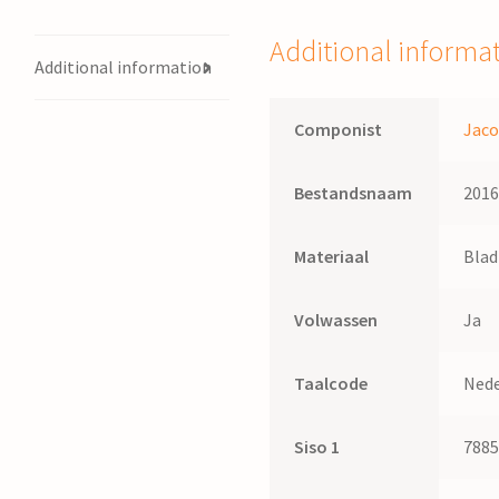
Hoogslag
quantity
Additional informa
Additional information
Componist
Jaco
Bestandsnaam
201
Materiaal
Bla
Volwassen
Ja
Taalcode
Nede
Siso 1
788