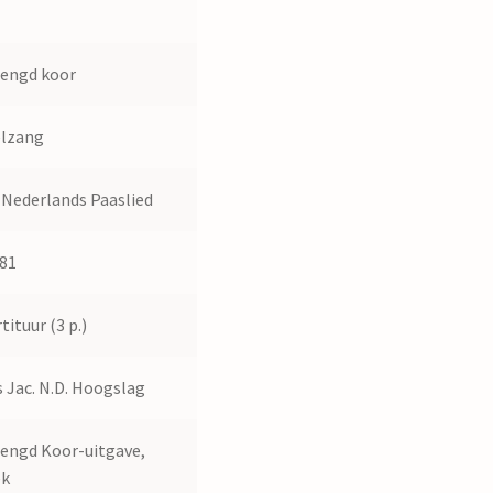
1
engd koor
elzang
Nederlands Paaslied
81
tituur (3 p.)
 Jac. N.D. Hoogslag
ngd Koor-uitgave,
ek