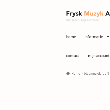
Ga
Ga
door
naar
naar
de
navigatie
inhoud
home
informatie
contact
mijn account
Home
bladmuziek (pdf)