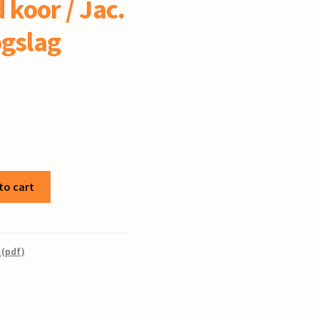
koor / Jac.
gslag
to cart
 (pdf)