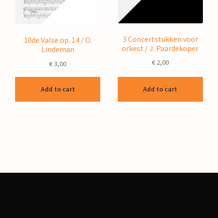
3 Concertstukken voor
10de Valse op. 14 / O.
orkest / J. Paardekoper
Lindeman
€
2,00
€
3,00
Add to cart
Add to cart