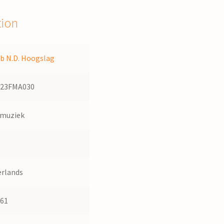
tion
b N.D. Hoogslag
623FMA030
dmuziek
rlands
561