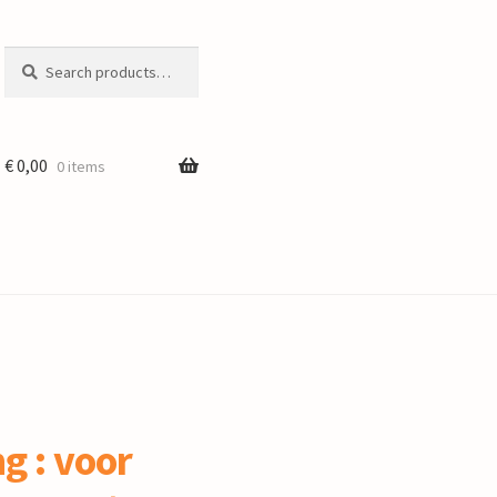
Search
Search
for:
€
0,00
0 items
g : voor