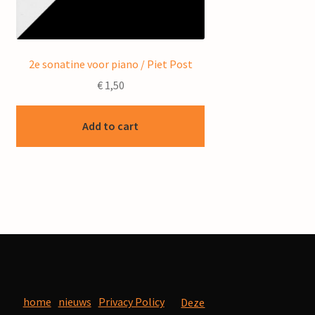
2e sonatine voor piano / Piet Post
€
1,50
Add to cart
home
nieuws
Privacy Policy
Deze