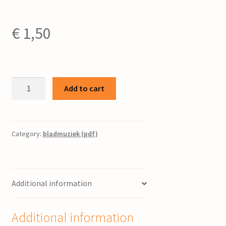
€
1,50
Kerstliedje
Add to cart
/
muziek
van
Piet
Category:
bladmuziek (pdf)
Post
;
tekst
Additional information
W.F.A.
Faber
quantity
Additional information