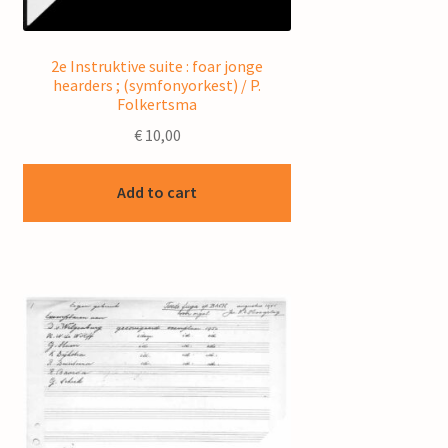
2e Instruktive suite : foar jonge
hearders ; (symfonyorkest) / P.
Folkertsma
€
10,00
Add to cart