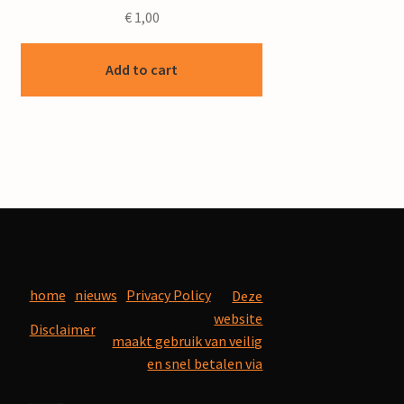
€
1,00
Add to cart
home
nieuws
Privacy Policy
Deze
website
Disclaimer
maakt gebruik van veilig
en snel betalen via