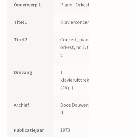
Onderwerp 1
Piano ; Orkest
Titel 1
Klavierconcert II
Titel 2
Concert, piano,
orkest, nr. 2, f kl.
t.
Omvang
1
klavieruittreksel
(46 p.)
Archief
Doos Douwenga
II.
Publicatiejaar
1973