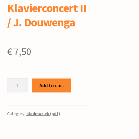
Klavierconcert II
/ J. Douwenga
€
7,50
Klavierconcert
Add to cart
II
/
J.
Douwenga
Category:
bladmuziek (pdf)
quantity