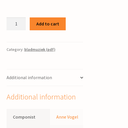
Kwatrinen
Add to cart
/
Anne
Vogel
quantity
Category:
bladmuziek (pdf)
Additional information
Additional information
Componist
Anne Vogel