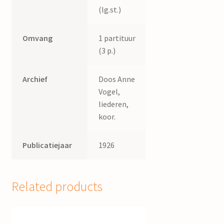
(lg.st.)
Omvang
1 partituur
(3 p.)
Archief
Doos Anne
Vogel,
liederen,
koor.
Publicatiejaar
1926
Related products