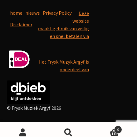
home
nieuws
Privacy Policy
Deze
website
Disclaimer
maakt gebruik van veilig
en snel betalen via
Het Frysk Muzyk Argyf is
onderdeel van
© Frysk Muziek Argyf 2026
0
Search
Search