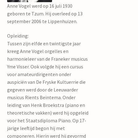
mijn account
Anne Vogel werd op 16 juli 1930
geboren te Tzum. Hij overleed op 13
september 2006 te Lippenhuizen.
Opleiding:
Tussen zijn elfde en twintigste jaar
kreeg Anne Vogel orgelles en
harmonieleer van de Franeker musicus
Yme Visser. Ook volgde hij een cursus
voor amateurdirigenten onder
auspiciën van De Fryske Kultuerrie die
gegeven werd door de Leeuwarder
musicus Rients Beintema. Onder
leiding van Henk Broekstra (piano en
theoretische vakken) werd hij opgeleid
voor het Staatsdiploma Piano. Op 17-
jarige leeftijd begon hij met
componeren. Hierin werd hij gevormd