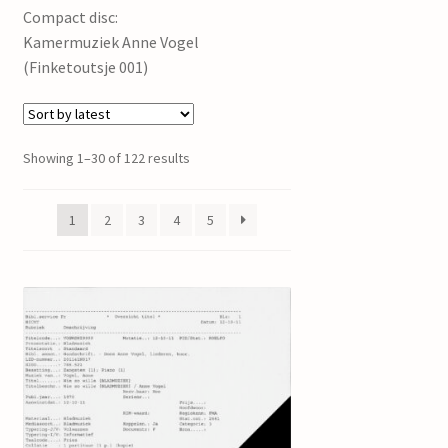
Compact disc:
Kamermuziek Anne Vogel
(Finketoutsje 001)
Showing 1–30 of 122 results
1
2
3
4
5