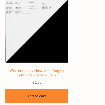
Wetterdripkes / bew.: Anne Vogel ;
tekst: Ria Postma-Stolk
€
1,00
Add to cart