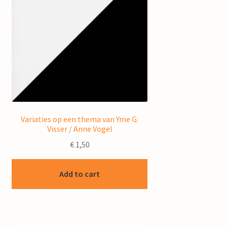
Variaties op een thema van Yme G.
Visser / Anne Vogel
€
1,50
Add to cart