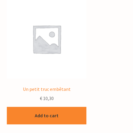
Un petit truc embêtant
€
10,30
Add to cart