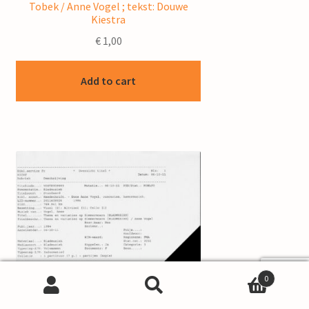
Tobek / Anne Vogel ; tekst: Douwe
Kiestra
€
1,00
Add to cart
0
Search
Search