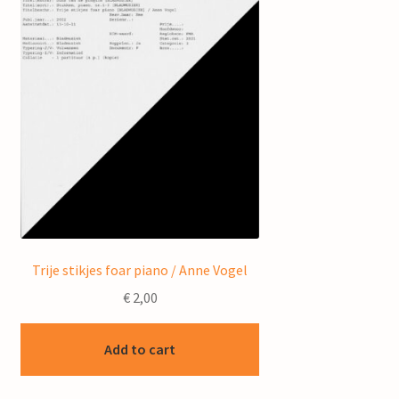
Trije stikjes foar piano / Anne Vogel
€
2,00
Add to cart