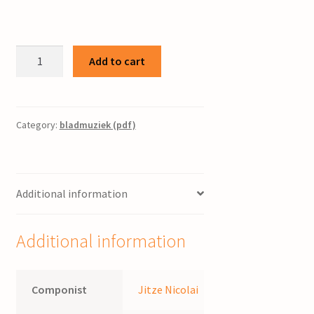
Kyrie
Add to cart
eleison
:
voor
koor
Category:
bladmuziek (pdf)
en
orgel
/
Additional information
Jitze
Nicolai
quantity
Additional information
Componist
Jitze Nicolai