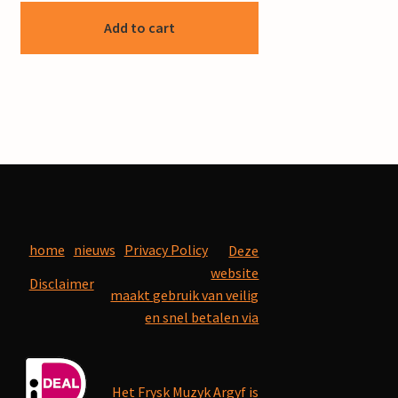
Add to cart
home
nieuws
Privacy Policy
Deze
website
Disclaimer
maakt gebruik van veilig
en snel betalen via
Het Frysk Muzyk Argyf is