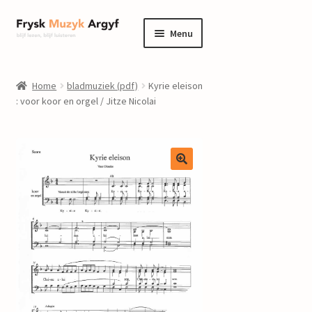
Ga
Ga
Menu
door
naar
naar
de
home
navigatie
inhoud
Home
bladmuziek (pdf)
Kyrie eleison
Submenu
: voor koor en orgel / Jitze Nicolai
informatie
uitvouwen
Submenu
winkel
uitvouwen
Componisten
nieuws
events
contact