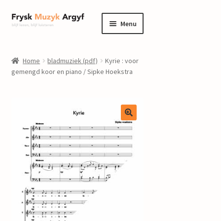
Ga
Ga
Menu
door
naar
naar
de
home
navigatie
inhoud
Home
bladmuziek (pdf)
Kyrie : voor
Submenu
gemengd koor en piano / Sipke Hoekstra
informatie
uitvouwen
Submenu
winkel
uitvouwen
Componisten
nieuws
events
contact