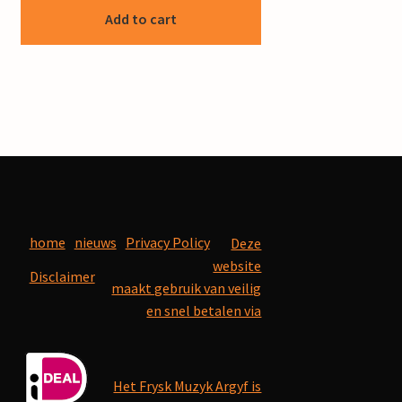
Add to cart
home
nieuws
Privacy Policy
Deze
website
Disclaimer
maakt gebruik van veilig
en snel betalen via
Het Frysk Muzyk Argyf is