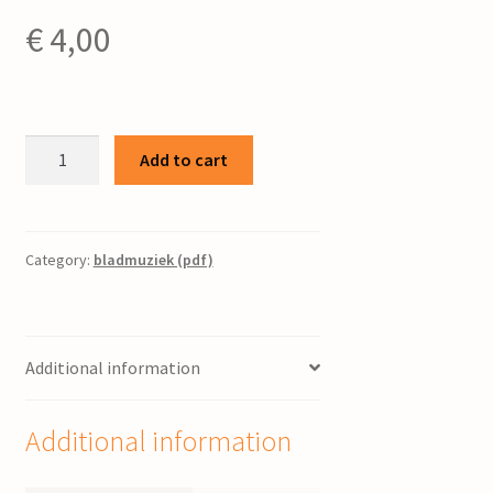
€
4,00
Kyrie
Add to cart
:
voor
gemengd
koor
Category:
bladmuziek (pdf)
en
piano
/
Additional information
Sipke
Hoekstra
quantity
Additional information