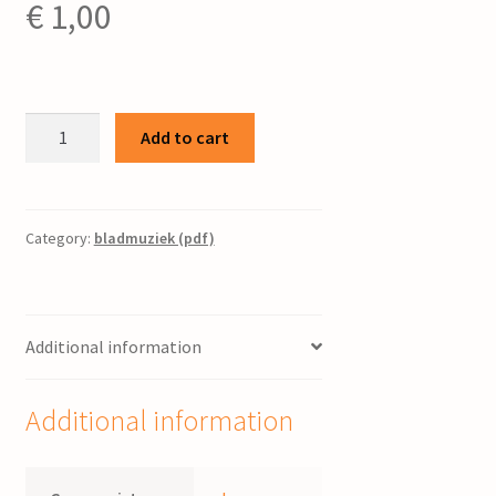
€
1,00
Laat
Add to cart
de
kind'ren
tot
mij
Category:
bladmuziek (pdf)
komen
/
J.
Additional information
Paardekoper
quantity
Additional information