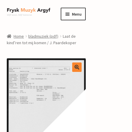
Ga
Ga
Menu
door
naar
naar
de
home
navigatie
inhoud
Home
bladmuziek (pdf)
Laat de
Submenu
kind’ren tot mij komen / J. Paardekoper
informatie
uitvouwen
Submenu
winkel
uitvouwen
Componisten
nieuws
events
contact