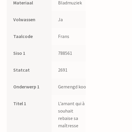
Materiaal
Bladmuziek
Volwassen
Ja
Taalcode
Frans
Siso 1
788561
Statcat
2691
Onderwerp 1
Gemengd koor
Titel 1
L’amant qui à
souhait
rebaise sa
maîtresse