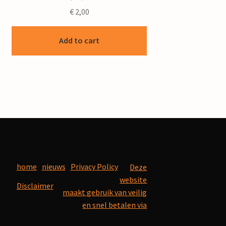
€
2,00
Add to cart
home
nieuws
Privacy Policy
Deze
website
Disclaimer
maakt gebruik van veilig
en snel betalen via