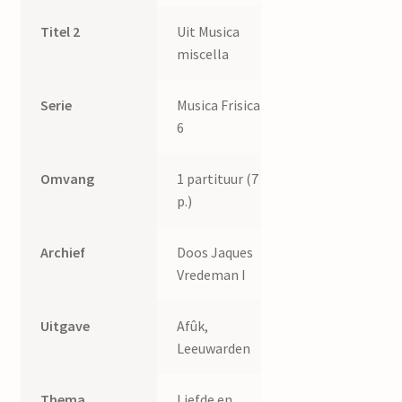
Titel 2
Uit Musica
miscella
Serie
Musica Frisica
6
Omvang
1 partituur (7
p.)
Archief
Doos Jaques
Vredeman I
Uitgave
Afûk,
Leeuwarden
Thema
Liefde en