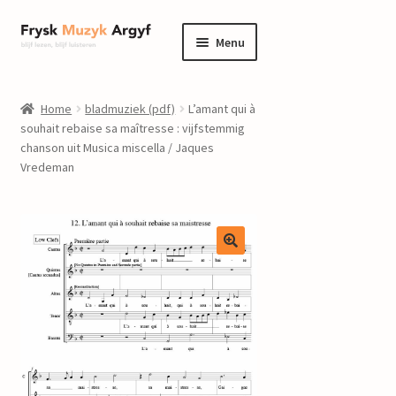
Ga
Ga
Menu
door
naar
naar
de
home
navigatie
inhoud
Home
bladmuziek (pdf)
L’amant qui à
Submenu
souhait rebaise sa maîtresse : vijfstemmig
informatie
chanson uit Musica miscella / Jaques
uitvouwen
Vredeman
Submenu
winkel
uitvouwen
Componisten
nieuws
events
contact