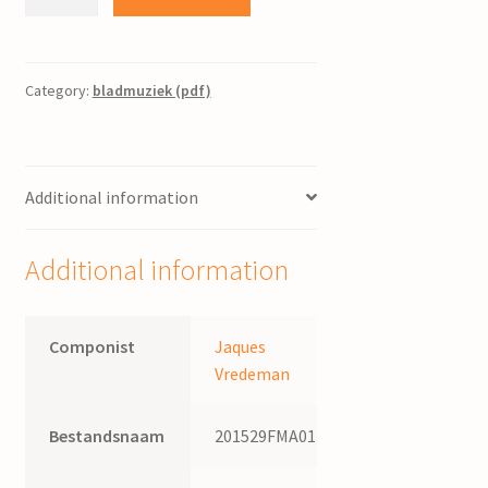
qui
à
souhait
rebaise
Category:
bladmuziek (pdf)
sa
maîtresse
:
Additional information
vijfstemmig
chanson
uit
Additional information
Musica
miscella
/
Componist
Jaques
Jaques
Vredeman
Vredeman
quantity
Bestandsnaam
201529FMA012