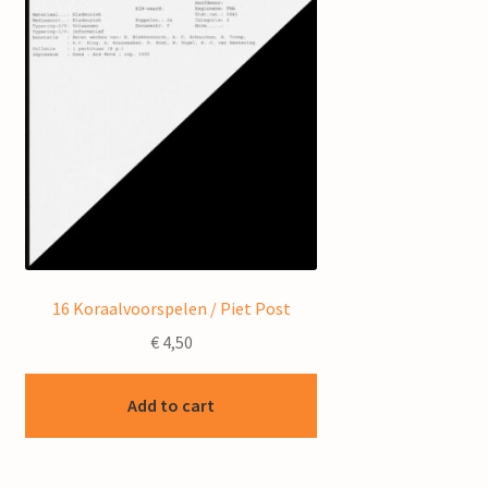
16 Koraalvoorspelen / Piet Post
€
4,50
Add to cart