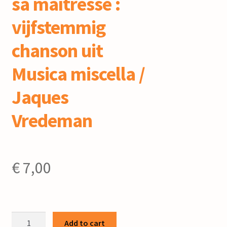
sa maîtresse :
vijfstemmig
chanson uit
Musica miscella /
Jaques
Vredeman
€
7,00
L’amant
Add to cart