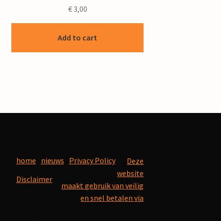
€
3,00
Add to cart
home
nieuws
Privacy Policy
Deze
website
Disclaimer
maakt gebruik van veilig
en snel betalen via