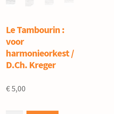
mijn account
Le Tambourin :
voor
harmonieorkest /
D.Ch. Kreger
€
5,00
Le