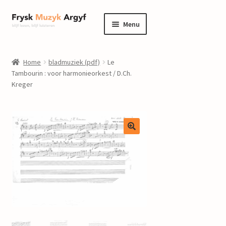
Ga
Ga
Menu
door
naar
naar
de
home
navigatie
inhoud
Home
bladmuziek (pdf)
Le
Submenu
Tambourin : voor harmonieorkest / D.Ch.
informatie
Kreger
uitvouwen
Submenu
winkel
uitvouwen
Componisten
nieuws
events
contact