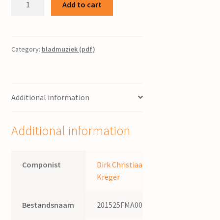
Add to cart
Tambourin
:
voor
harmonieorkest
Category:
bladmuziek (pdf)
/
D.Ch.
Kreger
Additional information
quantity
Additional information
Componist
Dirk Christiaan
Kreger
Bestandsnaam
201525FMA002