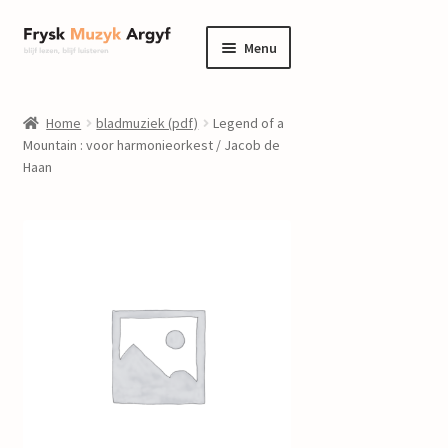
Ga
Ga
Menu
door
naar
naar
de
home
navigatie
inhoud
Home
bladmuziek (pdf)
Legend of a
Submenu
Mountain : voor harmonieorkest / Jacob de
informatie
Haan
uitvouwen
Submenu
winkel
uitvouwen
Componisten
nieuws
events
contact