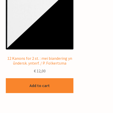
12 Kanons for 2 st. : mei biandering yn
ûndersk. ynterf. / P. Folkertsma
€
12,00
Add to cart