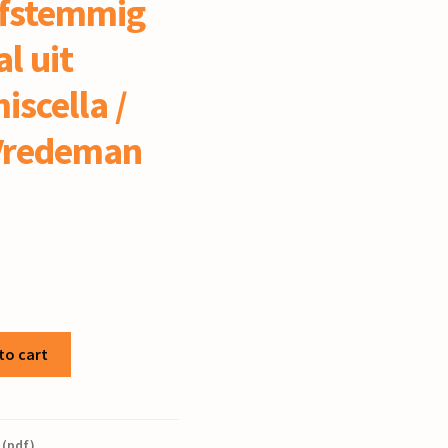
ijfstemmig
l uit
iscella /
Vredeman
to cart
 (pdf)