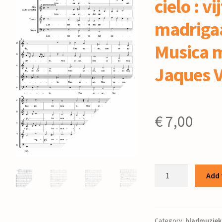
cielo : v
madrigaa
Musica m
Jaques 
€
7,00
L’esser
Add 
prive
del
cielo
:
Category:
bladmuziek