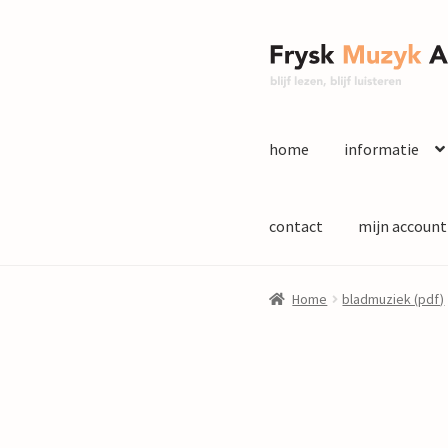
Ga
Ga
door
naar
naar
de
navigatie
inhoud
home
informatie
contact
mijn account
Home
bladmuziek (pdf)