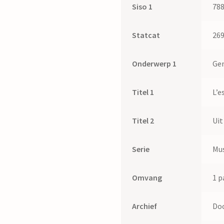
Siso 1
78
Statcat
26
Onderwerp 1
Ge
Titel 1
L’e
Titel 2
Uit
Serie
Mus
Omvang
1 p
Archief
Doo