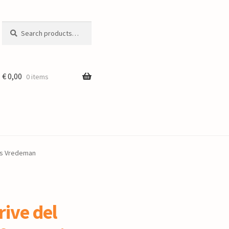
Search
Search
for:
€
0,00
0 items
ues Vredeman
rive del