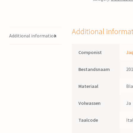
vijfstemmig
madrigaal
uit
Musica
Additional informa
miscella
Additional information
/
Jaques
Componist
Ja
Vredeman
quantity
Bestandsnaam
20
Materiaal
Bl
Volwassen
Ja
Taalcode
Ita