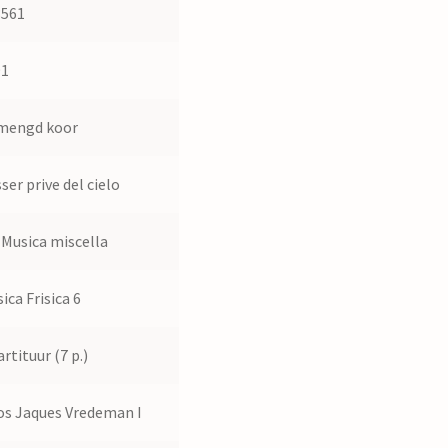
8561
91
mengd koor
sser prive del cielo
 Musica miscella
ica Frisica 6
artituur (7 p.)
s Jaques Vredeman I