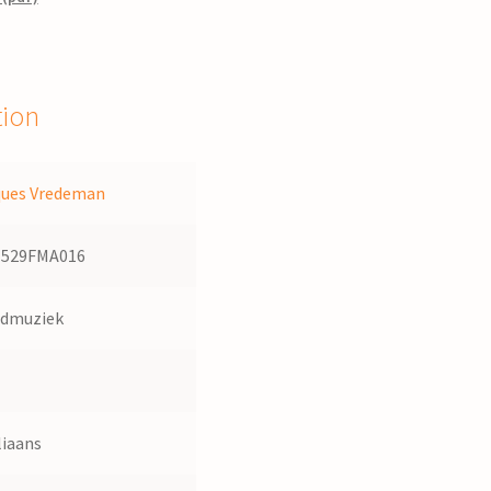
tion
ques Vredeman
1529FMA016
admuziek
liaans