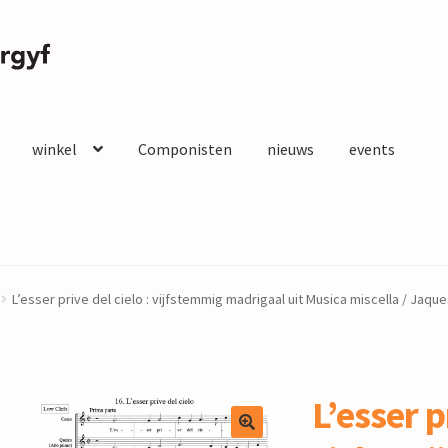
winkel
Componisten
nieuws
events
L’esser prive del cielo : vijfstemmig madrigaal uit Musica miscella / Jaq
L’esser p