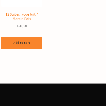
12 Suites : voor luit /
Martin Pals
€
38,00
Add to cart