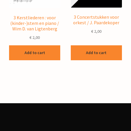
3 Concertstukken voor
3 Kerstliederen : voor
orkest / J. Paardekoper
(kinder-)stem en piano /
Wim D. van Ligtenberg
€
2,00
€
2,00
Add to cart
Add to cart