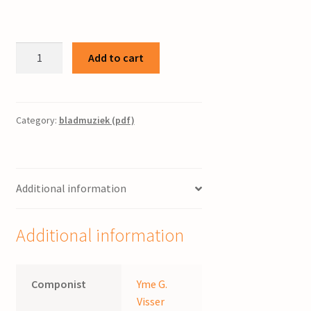
Lied
Add to cart
212
/
Yme
Visser
Category:
bladmuziek (pdf)
quantity
Additional information
Additional information
Componist
Yme G.
Visser