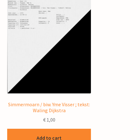
Simmermoarn / biw. Yme Visser ; tekst:
Waling Dijkstra
€
1,00
Add to cart