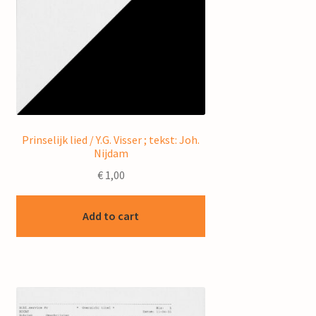
Prinselijk lied / Y.G. Visser ; tekst: Joh.
Nijdam
€
1,00
Add to cart