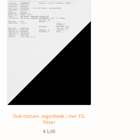
Oud-testam. zegenbede / mel. Y.G.
Visser
€
1,00