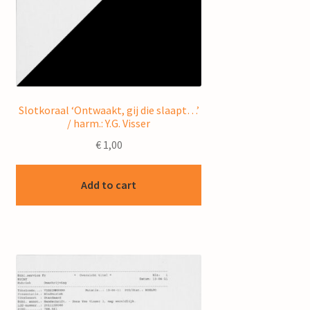
Slotkoraal ‘Ontwaakt, gij die slaapt…’
/ harm.: Y.G. Visser
€
1,00
Add to cart