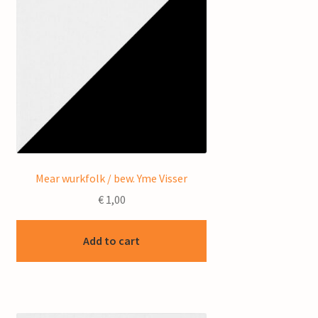
Mear wurkfolk / bew. Yme Visser
€
1,00
Add to cart