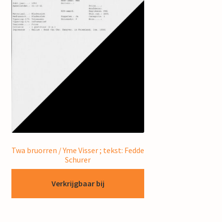
Twa bruorren / Yme Visser ; tekst: Fedde
Schurer
Verkrijgbaar bij