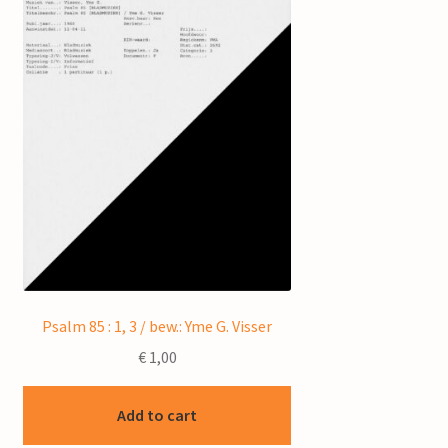
Psalm 85 : 1, 3 / bew.: Yme G. Visser
€
1,00
Add to cart