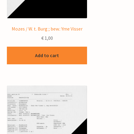
Mozes / W. t. Burg ; bew.: Yme Visser
€
1,00
Add to cart