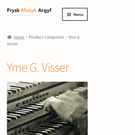
Ga
Ga
Menu
door
naar
naar
de
home
navigatie
inhoud
Home
Product Componist
Yme G.
Submenu
Visser
informatie
uitvouwen
Submenu
winkel
Yme G. Visser
uitvouwen
Componisten
nieuws
events
contact