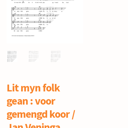
mijn account
Lit myn folk
gean : voor
gemengd koor /
Jan Veninga,