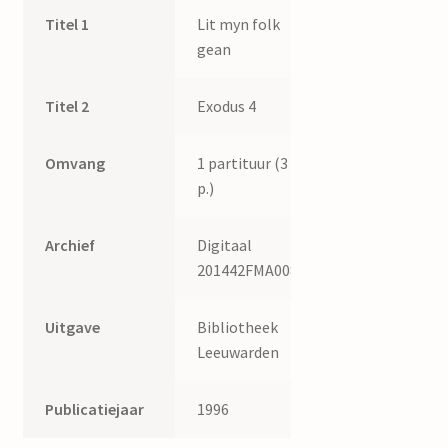
Titel 1
Lit myn folk
gean
Titel 2
Exodus 4
Omvang
1 partituur (3
p.)
Archief
Digitaal
201442FMA008
Uitgave
Bibliotheek
Leeuwarden
Publicatiejaar
1996