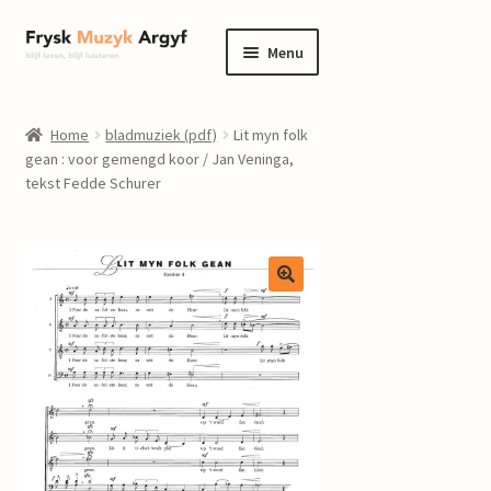
Ga
Ga
Menu
door
naar
naar
de
home
navigatie
inhoud
Home
bladmuziek (pdf)
Lit myn folk
Submenu
gean : voor gemengd koor / Jan Veninga,
informatie
tekst Fedde Schurer
uitvouwen
Submenu
winkel
uitvouwen
Componisten
nieuws
events
contact