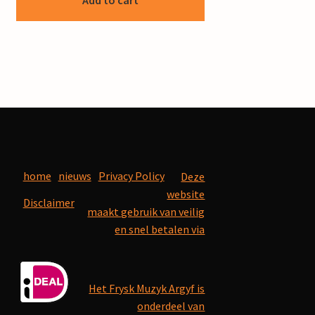
Add to cart
home
nieuws
Privacy Policy
Deze
website
Disclaimer
maakt gebruik van veilig
en snel betalen via
Het Frysk Muzyk Argyf is
onderdeel van