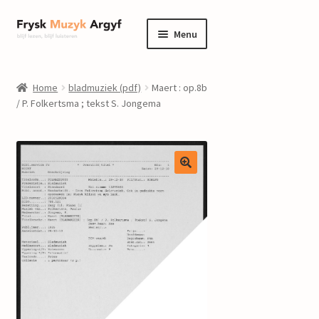
Ga
Ga
Menu
door
naar
naar
de
home
navigatie
inhoud
Home
bladmuziek (pdf)
Maert : op.8b
Submenu
/ P. Folkertsma ; tekst S. Jongema
informatie
uitvouwen
Submenu
winkel
uitvouwen
Componisten
nieuws
events
contact