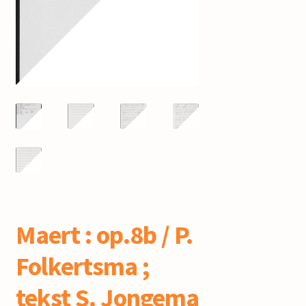
mijn account
Maert : op.8b / P.
Folkertsma ;
tekst S. Jongema