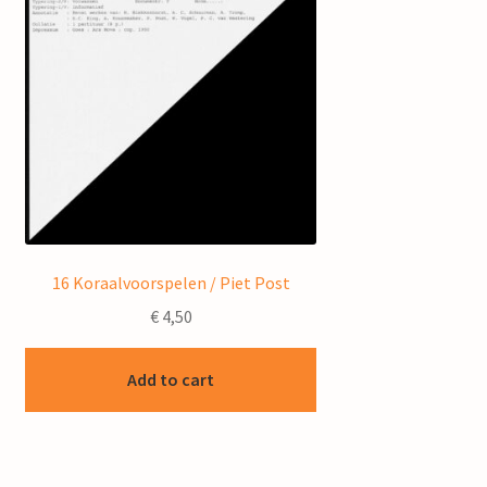
16 Koraalvoorspelen / Piet Post
€
4,50
Add to cart