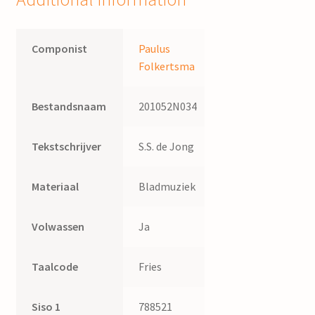
Componist
Paulus
Folkertsma
Bestandsnaam
201052N034
Tekstschrijver
S.S. de Jong
Materiaal
Bladmuziek
Volwassen
Ja
Taalcode
Fries
Siso 1
788521