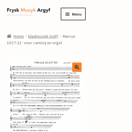
Ga
Ga
Menu
door
naar
naar
de
home
navigatie
inhoud
Home
bladmuziek (pdf)
Marcus
Submenu
10:17-22 : voor cantorij en orgel
informatie
uitvouwen
Submenu
winkel
uitvouwen
Componisten
nieuws
events
contact