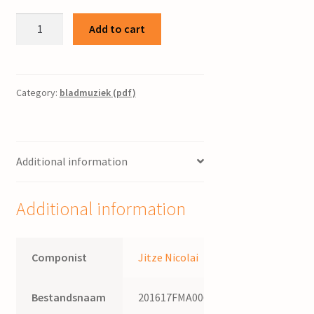
Marcus
Add to cart
10:17-
22
:
voor
Category:
bladmuziek (pdf)
cantorij
en
orgel
Additional information
quantity
Additional information
Componist
Jitze Nicolai
Bestandsnaam
201617FMA006