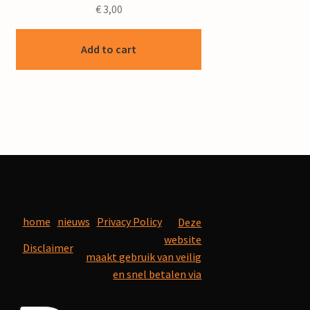
€
3,00
Add to cart
home
nieuws
Privacy Policy
Deze
website
Disclaimer
maakt gebruik van veilig
en snel betalen via