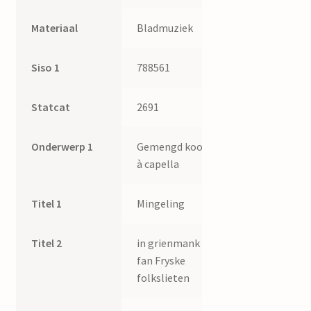
Materiaal
Bladmuziek
Siso 1
788561
Statcat
2691
Onderwerp 1
Gemengd koor
à capella
Titel 1
Mingeling
Titel 2
in grienmank
fan Fryske
folkslieten