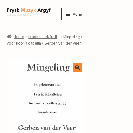
Ga
Ga
Menu
door
naar
naar
de
home
navigatie
inhoud
Home
bladmuziek (pdf)
Mingeling :
Submenu
voor koor à capella / Gerben van der Veen
informatie
uitvouwen
Submenu
winkel
uitvouwen
Componisten
nieuws
events
contact