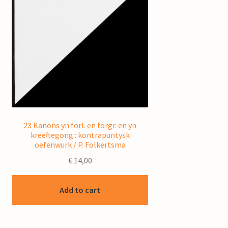
23 Kanons yn forl. en forgr. en yn
kreeftegong : kontrapuntysk
oefenwurk / P. Folkertsma
€
14,00
Add to cart