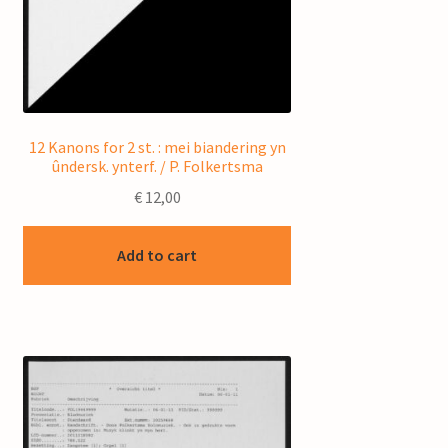
12 Kanons for 2 st. : mei biandering yn
ûndersk. ynterf. / P. Folkertsma
€
12,00
Add to cart