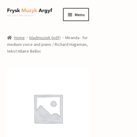
Ga
Ga
Menu
door
naar
naar
de
home
navigatie
inhoud
Home
bladmuziek (pdf)
Miranda : for
Submenu
medium voice and piano / Richard Hageman,
informatie
tekst Hilaire Belloc
uitvouwen
Submenu
winkel
uitvouwen
Componisten
nieuws
events
contact