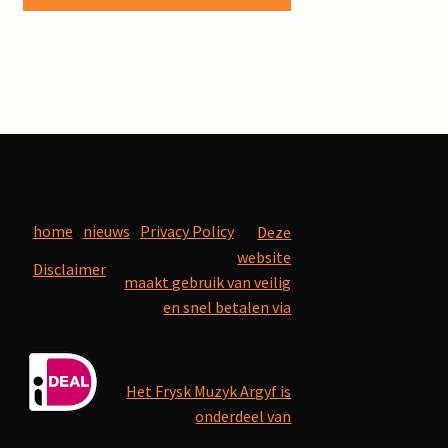
home
nieuws
Privacy Policy
Deze
website
Disclaimer
maakt gebruik van veilig
en snel betalen via
Het Frysk Muzyk Argyf is
onderdeel van