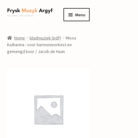
Ga
Ga
Menu
door
naar
naar
de
home
navigatie
inhoud
Home
bladmuziek (pdf)
Missa
Submenu
Katharina : voor harmonieorkest en
informatie
gemengd koor / Jacob de Haan
uitvouwen
Submenu
winkel
uitvouwen
Componisten
nieuws
events
contact