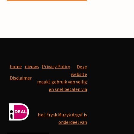
home
nieuws
Privacy Policy
Deze
website
Disclaimer
maakt gebruik van veilig
en snel betalen via
Het Frysk Muzyk Argyf is
onderdeel van