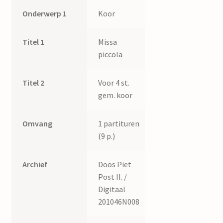
Onderwerp 1
Koor
Titel 1
Missa
piccola
Titel 2
Voor 4 st.
gem. koor
Omvang
1 partituren
(9 p.)
Archief
Doos Piet
Post II. /
Digitaal
201046N008