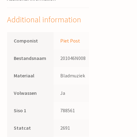
Piet
Post
Additional information
quantity
Componist
Piet Post
Bestandsnaam
201046N008
Materiaal
Bladmuziek
Volwassen
Ja
Siso 1
788561
Statcat
2691