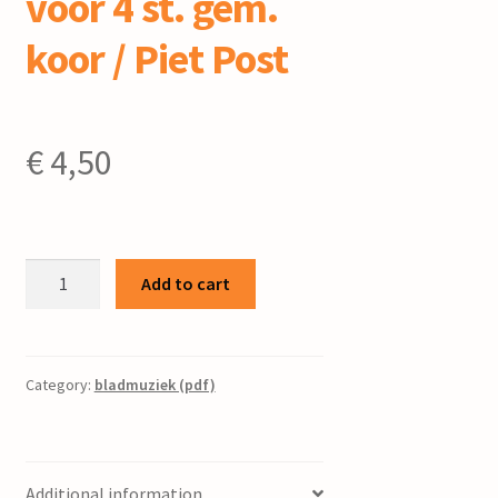
voor 4 st. gem.
koor / Piet Post
€
4,50
Missa
Add to cart
piccola
:
voor
4
Category:
bladmuziek (pdf)
st.
gem.
koor
Additional information
/