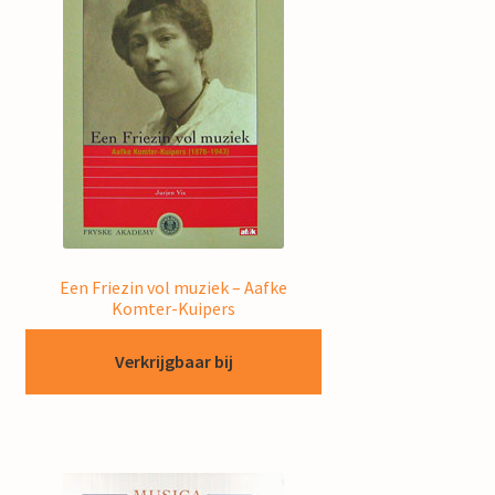
Een Friezin vol muziek – Aafke
Komter-Kuipers
Verkrijgbaar bij