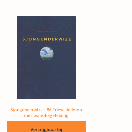
Sjongenderwize – 86 Friese liederen
met pianobegeleiding
Verkrijgbaar bij