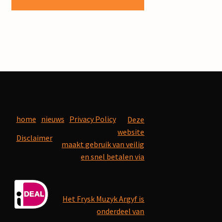
home
nieuws
Privacy Policy
Deze
website
Disclaimer
maakt gebruik van veilig
en snel betalen via
Het Frysk Muzyk Argyf is
onderdeel van