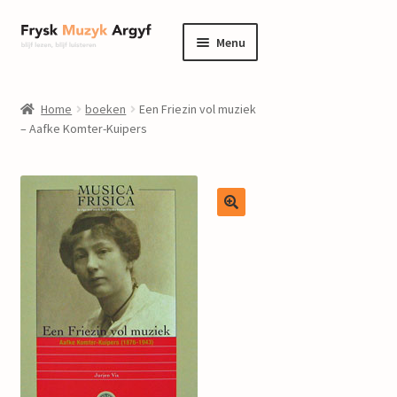
Ga
Ga
Menu
door
naar
naar
de
home
navigatie
inhoud
Home
boeken
Een Friezin vol muziek
Submenu
– Aafke Komter-Kuipers
informatie
uitvouwen
Submenu
winkel
uitvouwen
Componisten
nieuws
events
contact