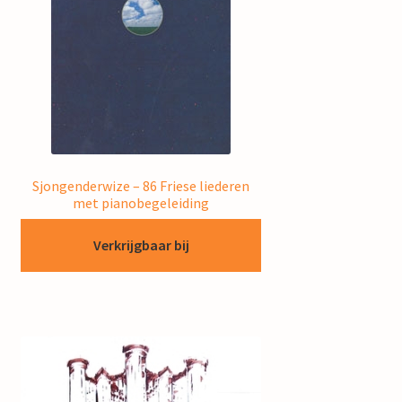
Sjongenderwize – 86 Friese liederen
met pianobegeleiding
Verkrijgbaar bij