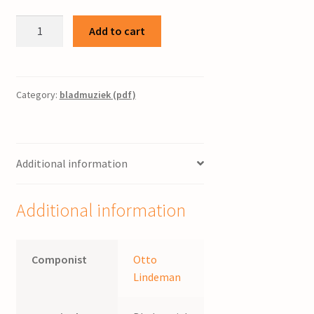
Musikprobe,
Add to cart
Du
schwarze
Lola-
Onestep
Category:
bladmuziek (pdf)
/
Hugo
Hirsch,
Additional information
arr.
O.
Lindemann
Additional information
quantity
Componist
Otto
Lindeman