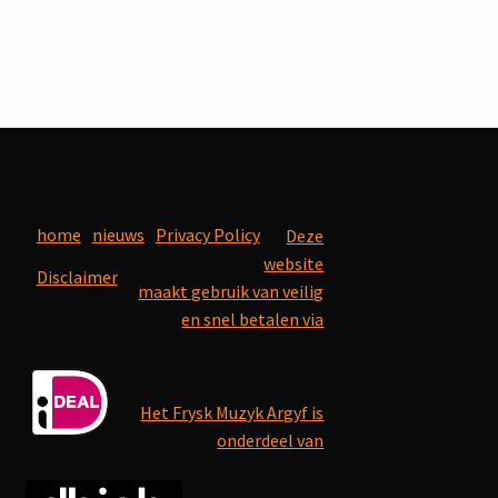
home
nieuws
Privacy Policy
Deze
website
Disclaimer
maakt gebruik van veilig
en snel betalen via
Het Frysk Muzyk Argyf is
onderdeel van