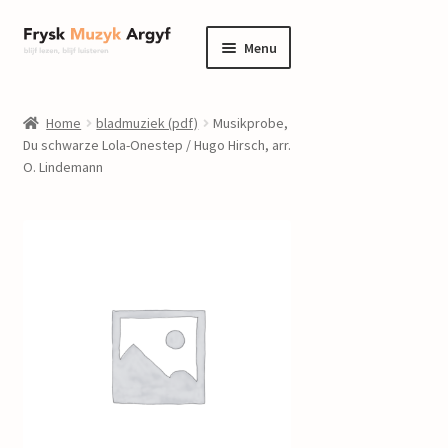
Ga
Ga
Menu
door
naar
naar
de
home
navigatie
inhoud
Home
bladmuziek (pdf)
Musikprobe,
Submenu
Du schwarze Lola-Onestep / Hugo Hirsch, arr.
informatie
O. Lindemann
uitvouwen
Submenu
winkel
uitvouwen
Componisten
nieuws
events
contact