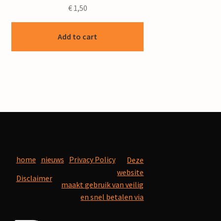
€
1,50
Add to cart
home
nieuws
Privacy Policy
Deze
website
Disclaimer
maakt gebruik van veilig
en snel betalen via