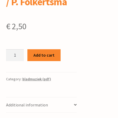
/ P. Folkertsma
€
2,50
Ongetiteld
Add to cart
werk
/
P.
Folkertsma
Category:
bladmuziek (pdf)
quantity
Additional information