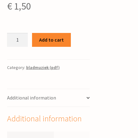
€
1,50
Onze
Add to cart
Vader,
die
in
de
Category:
bladmuziek (pdf)
hemel
zijt
/
Additional information
Piet
Post
quantity
Additional information