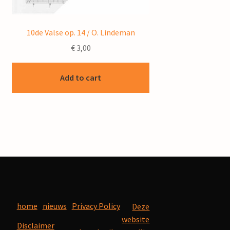
10de Valse op. 14 / O. Lindeman
€
3,00
Add to cart
home
nieuws
Privacy Policy
Deze
website
Disclaimer