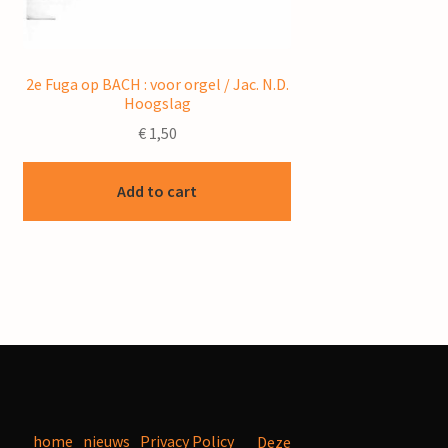
2e Fuga op BACH : voor orgel / Jac. N.D.
Hoogslag
€
1,50
Add to cart
home
nieuws
Privacy Policy
Deze