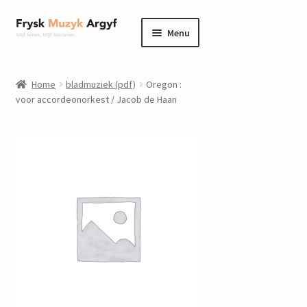
Ga
Ga
Menu
door
naar
naar
de
home
navigatie
inhoud
Home
bladmuziek (pdf)
Oregon :
Submenu
voor accordeonorkest / Jacob de Haan
informatie
uitvouwen
Submenu
winkel
uitvouwen
Componisten
nieuws
events
contact