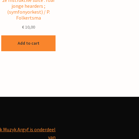
2e Instruktive suite : foar
jonge hearders ;
(symfonyorkest) / P.
Folkertsma
€
10,00
Add to cart
k Muzyk Argyf is onderdeel
van