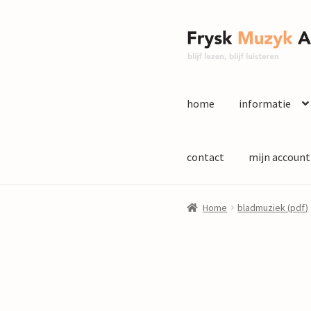
Ga
Ga
door
naar
naar
de
navigatie
inhoud
home
informatie
contact
mijn account
Home
bladmuziek (pdf)