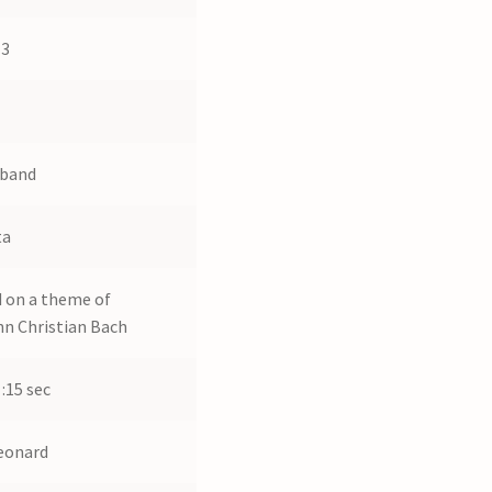
13
sband
ta
 on a theme of
n Christian Bach
 :15 sec
eonard