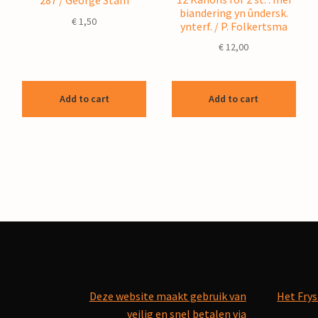
287 / George Stam
biandering yn ûndersk.
€
1,50
ynterf. / P. Folkertsma
€
12,00
Add to cart
Add to cart
Deze website maakt gebruik van
Het Frys
veilig en snel betalen via