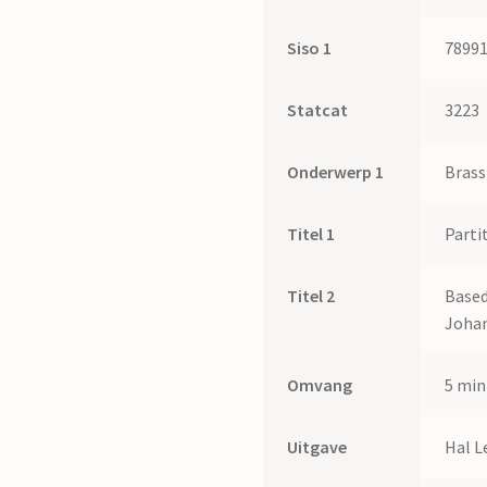
Siso 1
7899
Statcat
3223
Onderwerp 1
Bras
Titel 1
Parti
Titel 2
Based
Johan
Omvang
5 min
Uitgave
Hal L