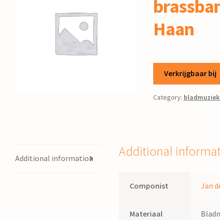
brassban
Haan
Verkrijgbaar bij
Category:
bladmuziek
Additional informa
Additional information
Componist
Jan d
Materiaal
Blad