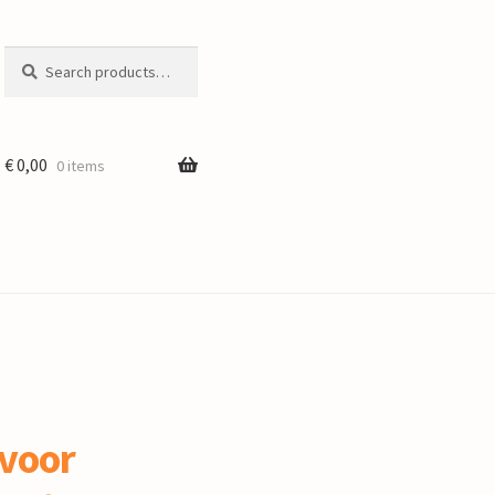
Search
Search
for:
€
0,00
0 items
 voor