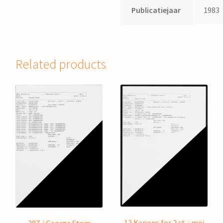
Publicatiejaar
1983
Related products
12 Kanons for 2 st. : mei