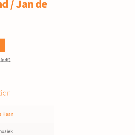
d / Jan de
 (pdf)
tion
e Haan
muziek