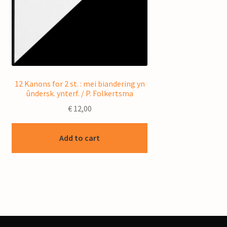
12 Kanons for 2 st. : mei biandering yn
ûndersk. ynterf. / P. Folkertsma
€
12,00
Add to cart