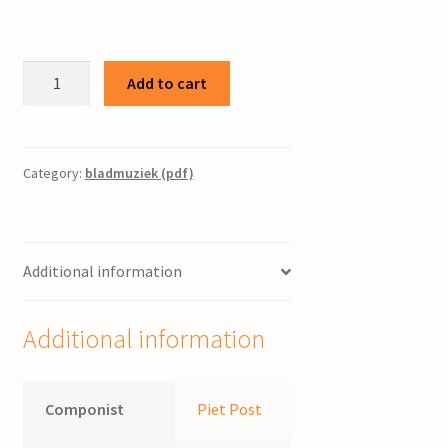
Psalm
Add to cart
113
/
bew.
Piet
Category:
bladmuziek (pdf)
Post
quantity
Additional information
Additional information
Componist
Piet Post