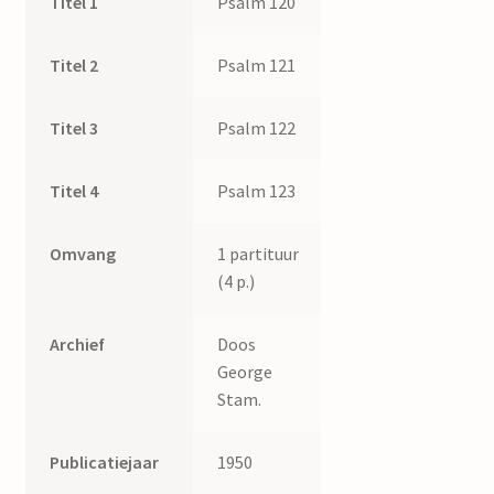
Titel 1
Psalm 120
Titel 2
Psalm 121
Titel 3
Psalm 122
Titel 4
Psalm 123
Omvang
1 partituur
(4 p.)
Archief
Doos
George
Stam.
Publicatiejaar
1950