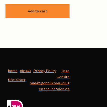
Add to cart
home
nieuws
Privacy Policy
Deze
website
Disclaimer
maakt gebruik van veilig
en snel betalen via