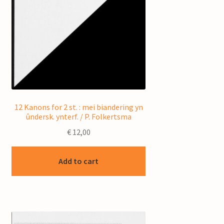
12 Kanons for 2 st. : mei biandering yn
ûndersk. ynterf. / P. Folkertsma
€
12,00
Add to cart