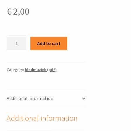
€
2,00
Psalm
Add to cart
120
/
George
Stam
Category:
bladmuziek (pdf)
quantity
Additional information
Additional information