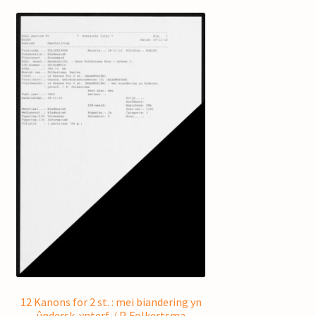
12 Kanons for 2 st. : mei biandering yn
ûndersk. ynterf. / P. Folkertsma