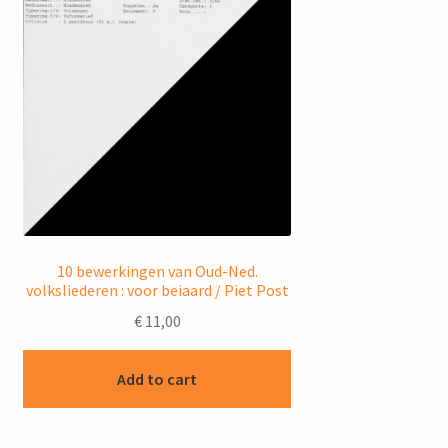
10 bewerkingen van Oud-Ned.
volksliederen : voor beiaard / Piet Post
€
11,00
Add to cart