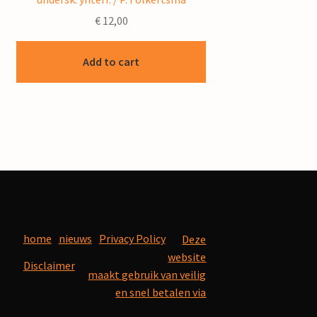
€
12,00
Add to cart
home
nieuws
Privacy Policy
Deze
website
Disclaimer
maakt gebruik van veilig
en snel betalen via