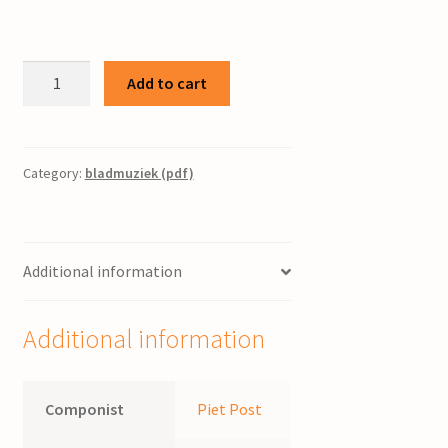
Psalm
Add to cart
121
/
bew.
Piet
Category:
bladmuziek (pdf)
Post
quantity
Additional information
Additional information
Componist
Piet Post