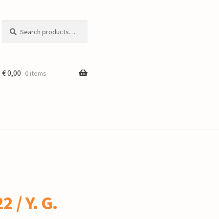
Search
Search
for:
€
0,00
0 items
 / Y. G.