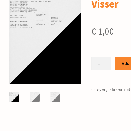
Visser
€
1,00
Psalm
Add 
122
/
Y.
G.
Category:
bladmuziek
Visser
quantity