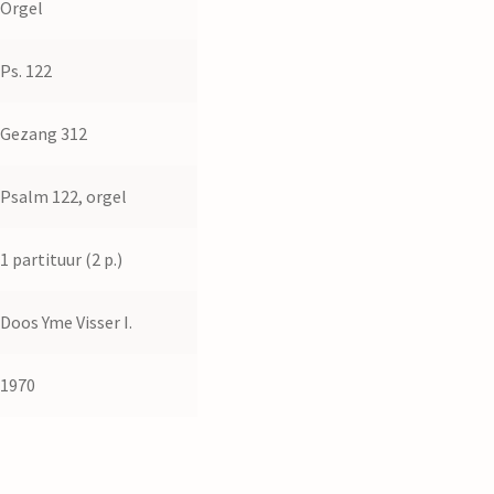
Orgel
Ps. 122
Gezang 312
Psalm 122, orgel
1 partituur (2 p.)
Doos Yme Visser I.
1970