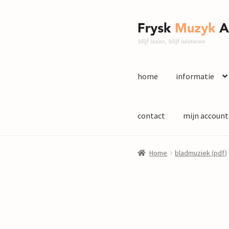
Ga
Ga
door
naar
naar
de
navigatie
inhoud
home
informatie
contact
mijn account
Home
bladmuziek (pdf)