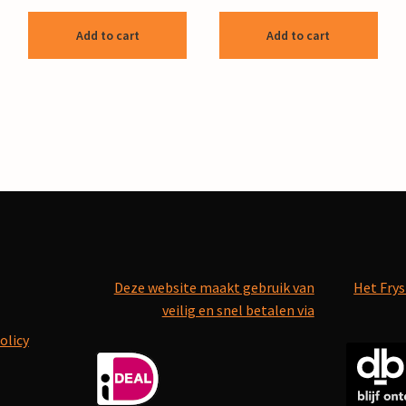
Add to cart
Add to cart
Deze website maakt gebruik van
Het Frys
veilig en snel betalen via
olicy