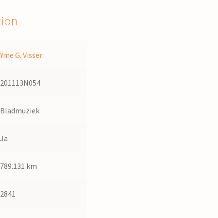
tion
Yme G. Visser
201113N054
Bladmuziek
Ja
789.131 km
2841