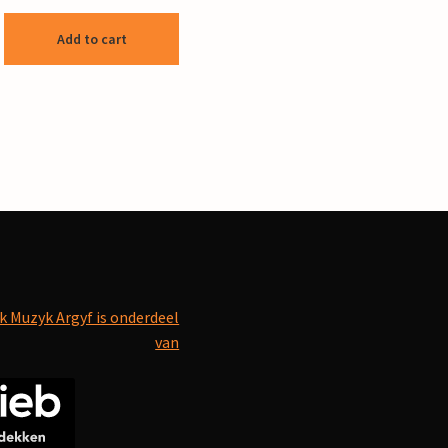
Add to cart
k Muzyk Argyf is onderdeel
van