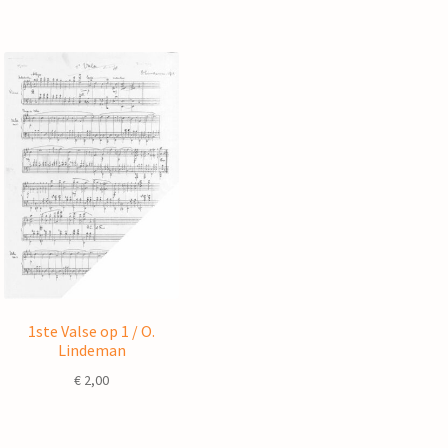
1ste Valse op 1 / O.
Lindeman
€
2,00