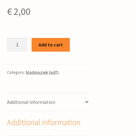
€
2,00
Psalm
Add to cart
124
/
George
Stam
Category:
bladmuziek (pdf)
quantity
Additional information
Additional information