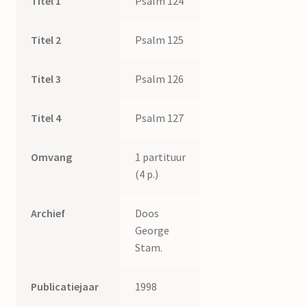
Titel 1
Psalm 124
Titel 2
Psalm 125
Titel 3
Psalm 126
Titel 4
Psalm 127
Omvang
1 partituur
(4 p.)
Archief
Doos
George
Stam.
Publicatiejaar
1998