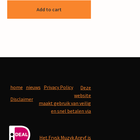
Add to cart
home
nieuws
Privacy Policy
Deze
website
Disclaimer
maakt gebruik van veilig
en snel betalen via
Het Frysk Muzyk Argyf is