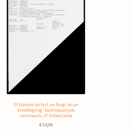
23 Kanons yn forl. en forgr. en yn
kreeftegong : kontrapuntysk
oefenwurk / P. Folkertsma
€
14,00