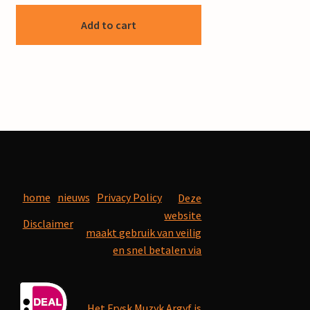
Add to cart
home
nieuws
Privacy Policy
Deze
website
Disclaimer
maakt gebruik van veilig
en snel betalen via
Het Frysk Muzyk Argyf is