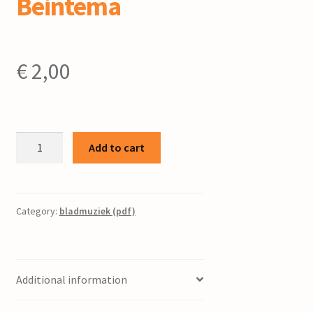
Beintema
€
2,00
Psalm
Add to cart
137
/
R.
Beintema
Category:
bladmuziek (pdf)
quantity
Additional information