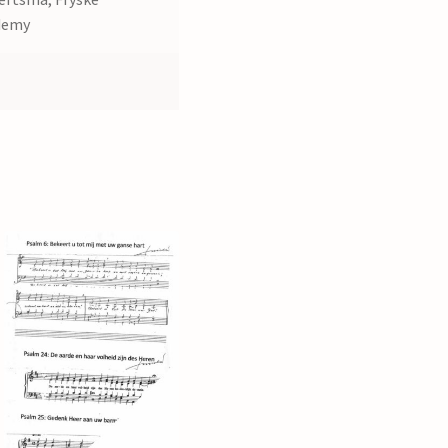
demy
7