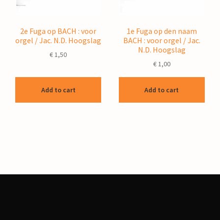
2e Fuga op BACH : voor
1e Fuga op den naam
orgel / Jac. N.D. Hoogslag
BACH : voor orgel / Jac.
N.D. Hoogslag
€
1,50
€
1,00
Add to cart
Add to cart