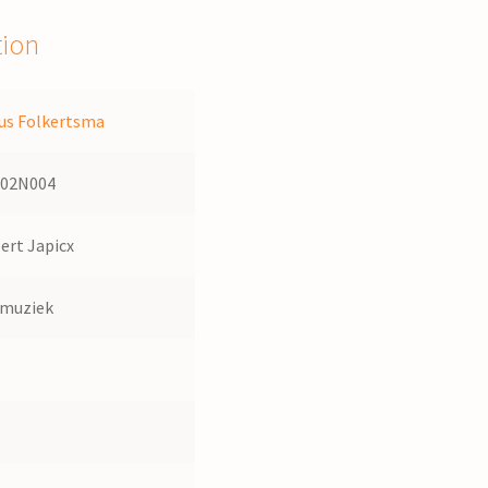
tion
us Folkertsma
102N004
ert Japicx
dmuziek
s