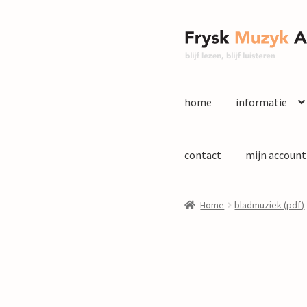
Ga
Ga
door
naar
naar
de
navigatie
inhoud
home
informatie
contact
mijn account
Home
bladmuziek (pdf)