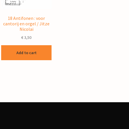
18 Antifonen : voor
cantorij en orgel / Jitze
Nicolai
€
3,50
Add to cart