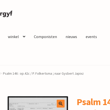
winkel
Componisten
nieuws
events
Psalm 146 : op.42c / P. Folkertsma ; naar Gysbert Japixz
Psalm 14