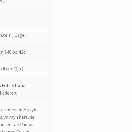
522
2
stem ; Orgel
m 146 op.42c
tituur (2 p.)
 Folkertsma
liederen.
te vinden in Muzyk
kt yn myn hert, de
lieten fan Paulus
ertsma, Fryske