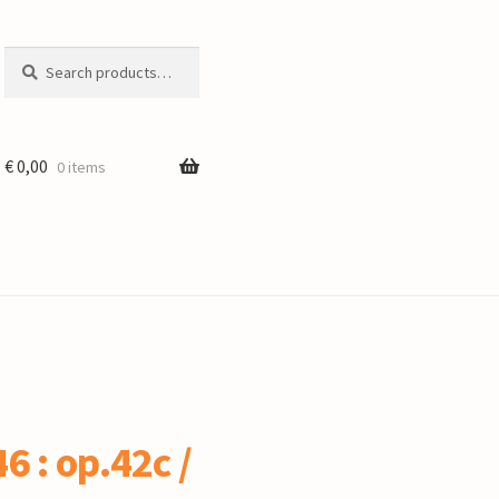
Search
Search
for:
€
0,00
0 items
6 : op.42c /