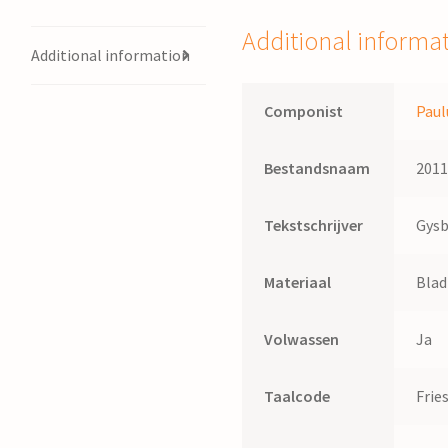
naar
Gysbert
Additional informa
Japixz
Additional information
quantity
Componist
Paul
Bestandsnaam
201
Tekstschrijver
Gysb
Materiaal
Bla
Volwassen
Ja
Taalcode
Frie