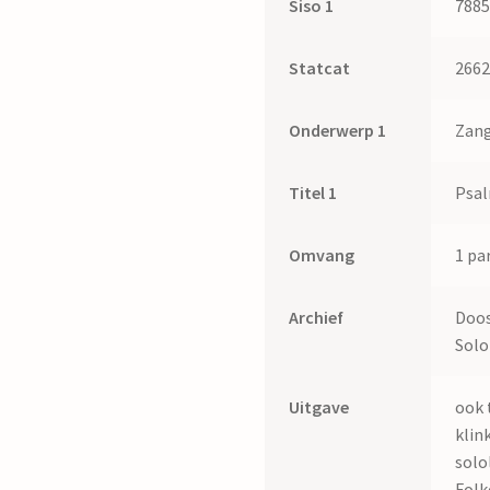
Siso 1
788
Statcat
266
Onderwerp 1
Zang
Titel 1
Psal
Omvang
1 par
Archief
Doos
Solo
Uitgave
ook 
klin
solo
Folk