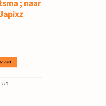
rtsma ; naar
Japixz
to cart
 (pdf)