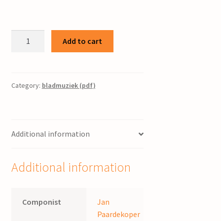
Psalm
Add to cart
16
/
J.
Paardekoper
Category:
bladmuziek (pdf)
quantity
Additional information
Additional information
Componist
Jan
Paardekoper