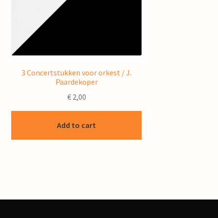
3 Concertstukken voor orkest / J.
Paardekoper
€
2,00
Add to cart