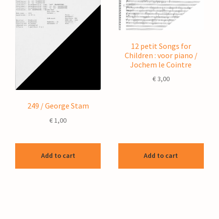
12 petit Songs for
Children : voor piano /
Jochem le Cointre
€
3,00
249 / George Stam
€
1,00
Add to cart
Add to cart