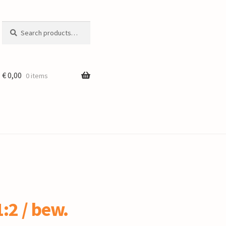
Search
Search
for:
€
0,00
0 items
:2 / bew.