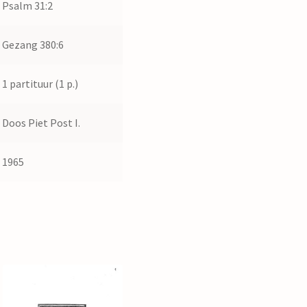
Psalm 31:2
Gezang 380:6
1 partituur (1 p.)
Doos Piet Post I.
1965