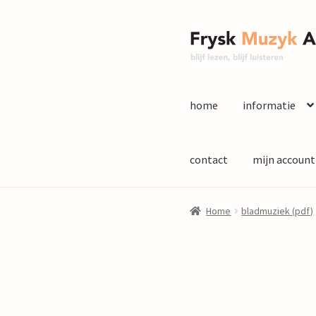
Ga
Ga
door
naar
naar
de
navigatie
inhoud
home
informatie
contact
mijn account
Home
bladmuziek (pdf)