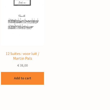
12 Suites : voor luit /
Martin Pals
€
38,00
Add to cart