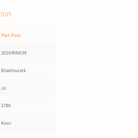
tion
Piet Post
201049N039
Bladmuziek
Ja
2780
Koor