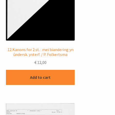
12 Kanons for 2 st. : mei biandering yn
ûndersk. ynterf. / P. Folkertsma
€
12,00
Add to cart