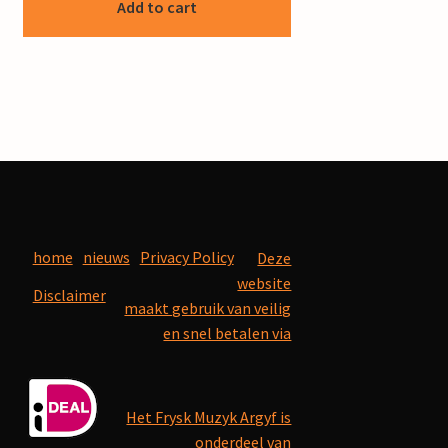
Add to cart
home
nieuws
Privacy Policy
Deze
website
Disclaimer
maakt gebruik van veilig
en snel betalen via
Het Frysk Muzyk Argyf is
onderdeel van