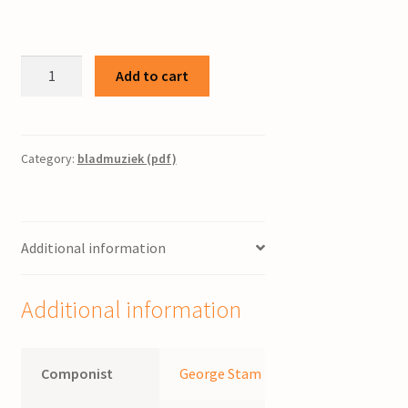
Psalm
Add to cart
66
/
George
Stam
Category:
bladmuziek (pdf)
quantity
Additional information
Additional information
Componist
George Stam