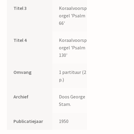
Titel 3
Koraalvoorspel,
orgel 'Psalm
66'
Titel 4
Koraalvoorspel,
orgel 'Psalm
130'
Omvang
1 partituur (2
p.)
Archief
Doos George
Stam.
Publicatiejaar
1950