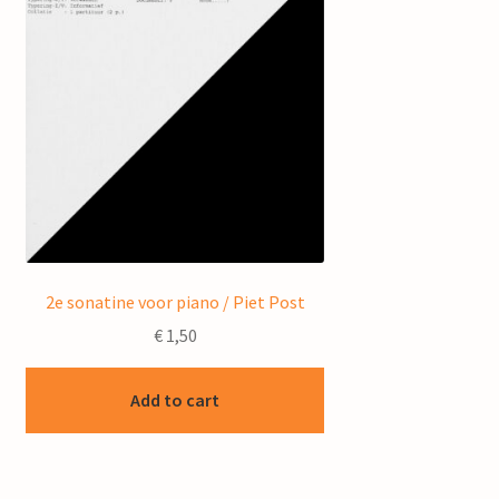
2e sonatine voor piano / Piet Post
€
1,50
Add to cart