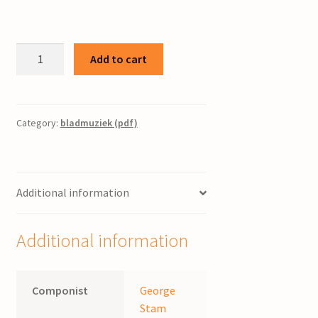
Psalm
Add to cart
72
/
George
Stam
Category:
bladmuziek (pdf)
quantity
Additional information
Additional information
Componist
George
Stam