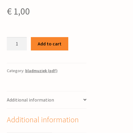
€
1,00
Psalm
Add to cart
84
/
George
Stam
Category:
bladmuziek (pdf)
quantity
Additional information
Additional information