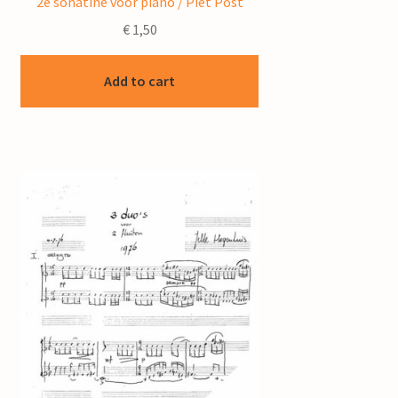
2e sonatine voor piano / Piet Post
€
1,50
Add to cart