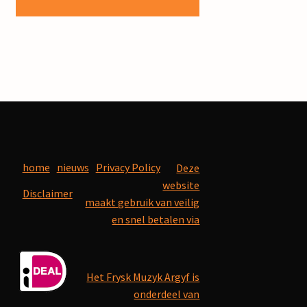
home
nieuws
Privacy Policy
Deze
website
Disclaimer
maakt gebruik van veilig
en snel betalen via
Het Frysk Muzyk Argyf is
onderdeel van