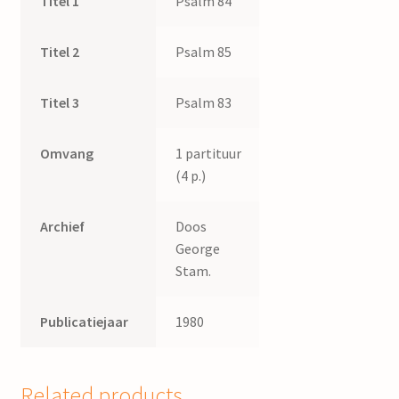
Titel 1
Psalm 84
Titel 2
Psalm 85
Titel 3
Psalm 83
Omvang
1 partituur
(4 p.)
Archief
Doos
George
Stam.
Publicatiejaar
1980
Related products