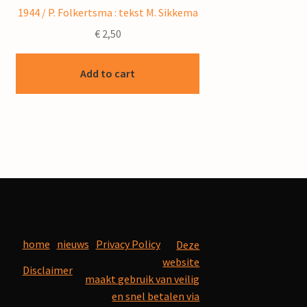
1944 / P. Folkertsma : tekst M. Sikkema
€
2,50
Add to cart
home
nieuws
Privacy Policy
Deze
website
Disclaimer
maakt gebruik van veilig
en snel betalen via