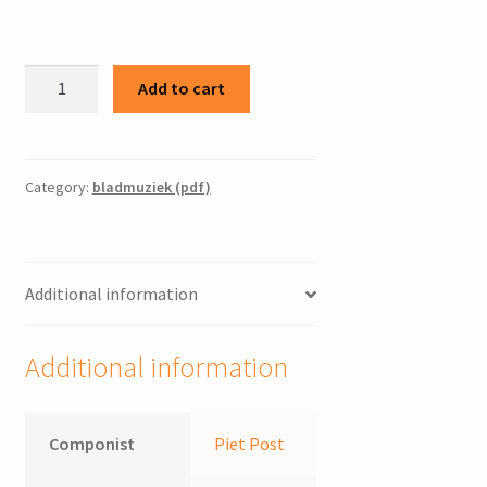
Psalm
Add to cart
98
/
bew.
Piet
Category:
bladmuziek (pdf)
Post
quantity
Additional information
Additional information
Componist
Piet Post